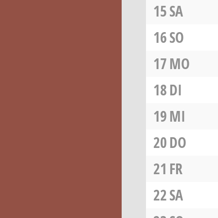
15
SA
16
SO
17
MO
18
DI
19
MI
20
DO
21
FR
22
SA