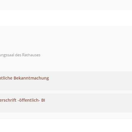
ungssaal des Rathauses
ntliche Bekanntmachung
rschrift -öffentlich- BI