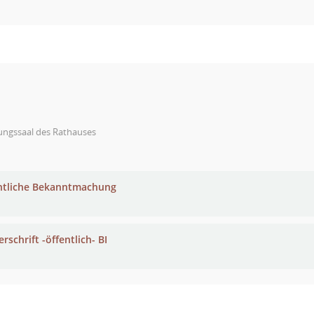
ungssaal des Rathauses
ntliche Bekanntmachung
rschrift -öffentlich- BI