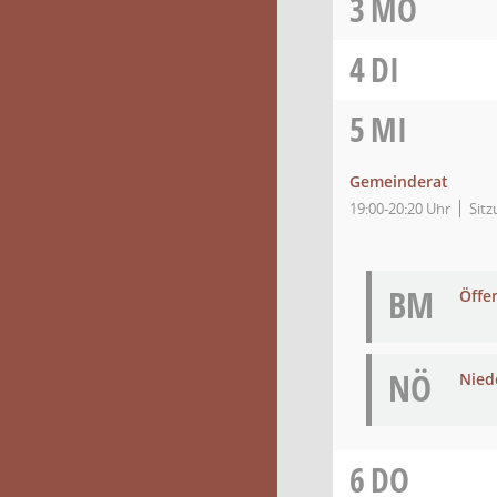
3
MO
4
DI
5
MI
Gemeinderat
19:00-20:20 Uhr
Sitz
BM
Öffe
NÖ
Niede
6
DO