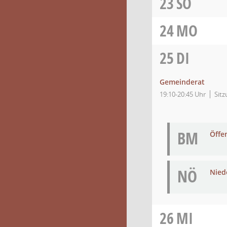
23
SO
24
MO
25
DI
Gemeinderat
19:10-20:45 Uhr
Sitz
BM
Öffe
NÖ
Niede
26
MI