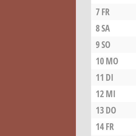
7
FR
8
SA
9
SO
10
MO
11
DI
12
MI
13
DO
14
FR