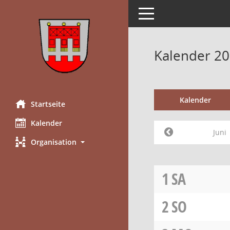
Toggle navigation
Kalender 20
Kalender
Startseite
Kalender
Juni
Organisation
1
SA
2
SO