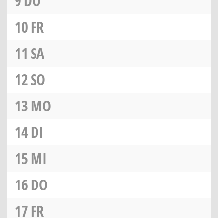
9
DO
10
FR
11
SA
12
SO
13
MO
14
DI
15
MI
16
DO
17
FR