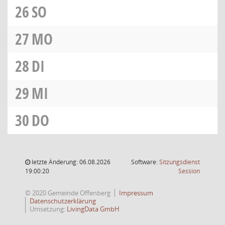
26
SO
27
MO
28
DI
29
MI
30
DO
letzte Änderung: 06.08.2026
Software:
Sitzungsdienst
(Wird in
19:00:20
Session
© 2020 Gemeinde Offenberg
Impressum
Datenschutzerklärung
Umsetzung:
LivingData GmbH