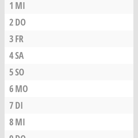
1
MI
2
DO
3
FR
4
SA
5
SO
6
MO
7
DI
8
MI