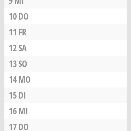
9
MI
10
DO
11
FR
12
SA
13
SO
14
MO
15
DI
16
MI
17
DO