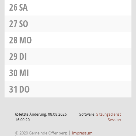
26
SA
27
SO
28
MO
29
DI
30
MI
31
DO
letzte Änderung: 08.08.2026
Software:
Sitzungsdienst
(Wird in
16:00:20
Session
© 2020 Gemeinde Offenberg
Impressum