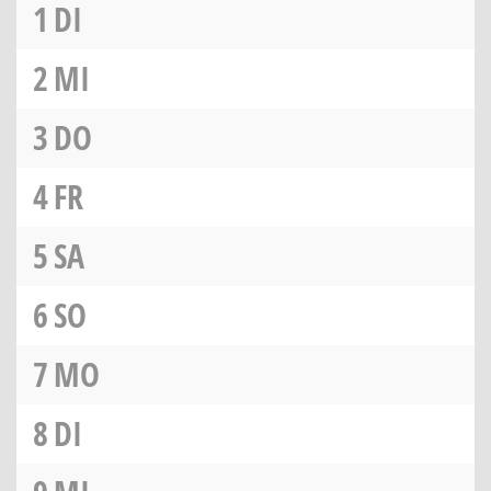
1
DI
2
MI
3
DO
4
FR
5
SA
6
SO
7
MO
8
DI