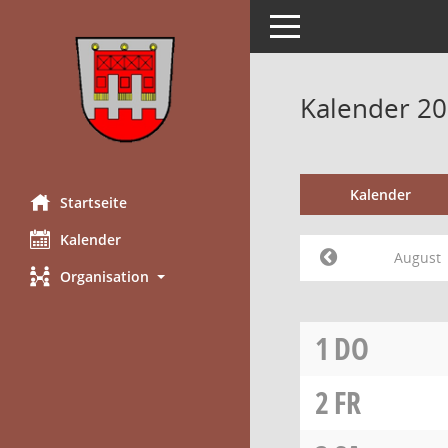
Toggle navigation
Kalender 20
Kalender
Startseite
Kalender
August
Organisation
1
DO
2
FR