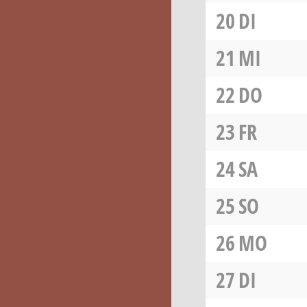
20
DI
21
MI
22
DO
23
FR
24
SA
25
SO
26
MO
27
DI