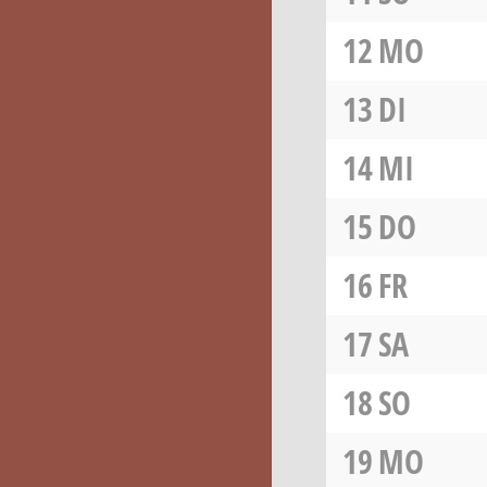
12
MO
13
DI
14
MI
15
DO
16
FR
17
SA
18
SO
19
MO