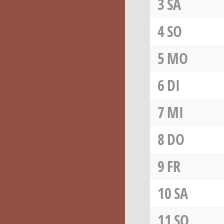
3
SA
4
SO
5
MO
6
DI
7
MI
8
DO
9
FR
10
SA
11
SO