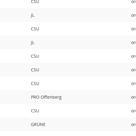
CSU
or
JL
or
CSU
or
JL
or
CSU
or
CSU
or
CSU
or
PRO Offenberg
or
CSU
or
GRÜNE
or