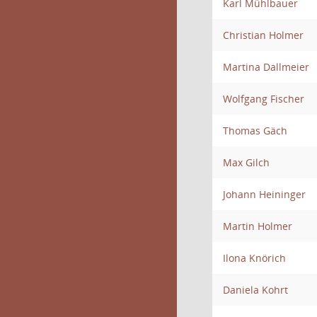
Karl Mühlbauer
Christian Holmer
Martina Dallmeier
Wolfgang Fischer
Thomas Gäch
Max Gilch
Johann Heininger
Martin Holmer
Ilona Knörich
Daniela Kohrt