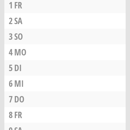
1
FR
2
SA
3
SO
4
MO
5
DI
6
MI
7
DO
8
FR