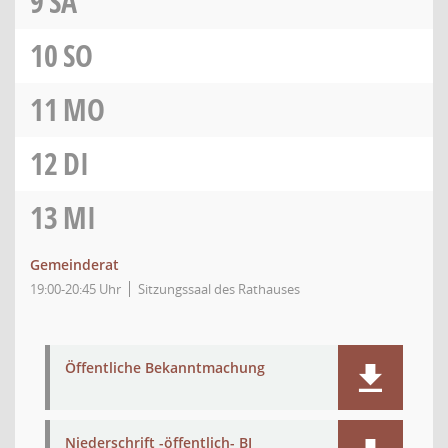
9
SA
10
SO
11
MO
12
DI
13
MI
Gemeinderat
19:00-20:45 Uhr
Sitzungssaal des Rathauses
Öffentliche Bekanntmachung
Niederschrift -öffentlich- BI