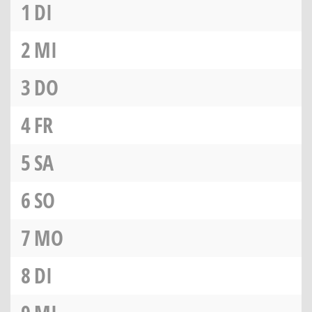
1
DI
2
MI
3
DO
4
FR
5
SA
6
SO
7
MO
8
DI