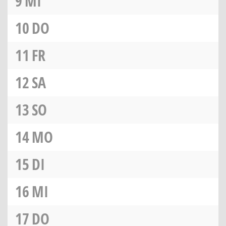
9
MI
10
DO
11
FR
12
SA
13
SO
14
MO
15
DI
16
MI
17
DO